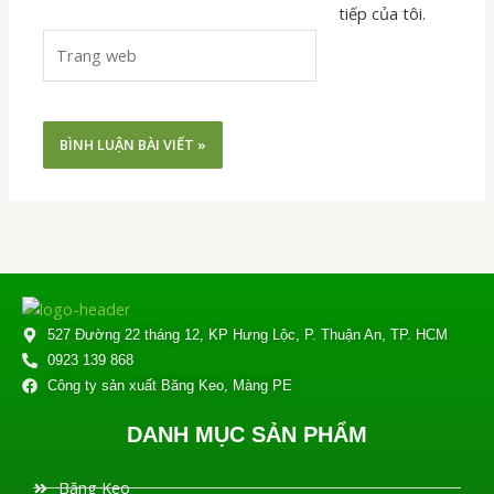
tiếp của tôi.
Trang
web
527 Đường 22 tháng 12, KP Hưng Lộc, P. Thuận An, TP. HCM
0923 139 868
Công ty sản xuất Băng Keo, Màng PE
DANH MỤC SẢN PHẨM
Băng Keo