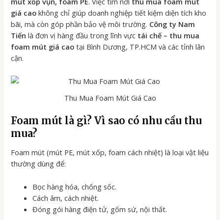
mút xốp vụn, foam PE
. Việc tìm nơi
thu mua foam mút
giá cao
không chỉ giúp doanh nghiệp tiết kiệm diện tích kho
bãi, mà còn góp phần bảo vệ môi trường.
Công ty Nam
Tiến
là đơn vị hàng đầu trong lĩnh vực
tái chế – thu mua
foam mút giá cao
tại Bình Dương, TP.HCM và các tỉnh lân
cận.
Thu Mua Foam Mút Giá Cao
Foam mút là gì? Vì sao có nhu cầu thu
mua?
Foam mút (mút PE, mút xốp, foam cách nhiệt) là loại vật liệu
thường dùng để:
Bọc hàng hóa, chống sốc.
Cách âm, cách nhiệt.
Đóng gói hàng điện tử, gốm sứ, nội thất.