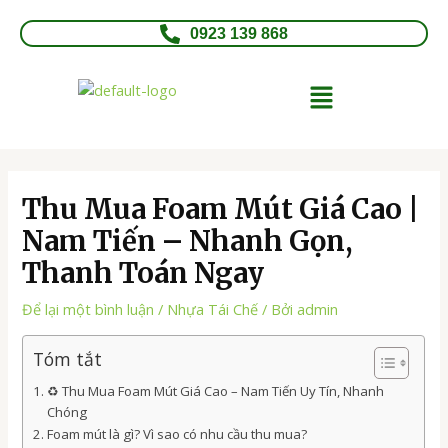
Nhảy
Điều
tới
hướng
0923 139 868
nội
bài
dung
viết
Menu
Thu Mua Foam Mút Giá Cao |
Nam Tiến – Nhanh Gọn,
Thanh Toán Ngay
Để lại một bình luận
/
Nhựa Tái Chế
/ Bởi
admin
Tóm tắt
♻️ Thu Mua Foam Mút Giá Cao – Nam Tiến Uy Tín, Nhanh
Chóng
Foam mút là gì? Vì sao có nhu cầu thu mua?