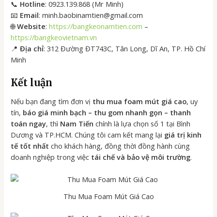
📞
Hotline
: 0923.139.868 (Mr Minh)
📧
Email
: minh.baobinamtien@gmail.com
🌐
Website
:
https://bangkeonamtien.com
–
https://bangkeovietnam.vn
📍
Địa chỉ
: 312 Đường ĐT743C, Tân Long, Dĩ An, TP. Hồ Chí
Minh
Kết luận
Nếu bạn đang tìm đơn vị
thu mua foam mút giá cao
, uy
tín,
báo giá minh bạch – thu gom nhanh gọn – thanh
toán ngay
, thì
Nam Tiến
chính là lựa chọn số 1 tại Bình
Dương và TP.HCM. Chúng tôi cam kết mang lại
giá trị kinh
tế tốt nhất
cho khách hàng, đồng thời đồng hành cùng
doanh nghiệp trong việc
tái chế và bảo vệ môi trường
.
Thu Mua Foam Mút Giá Cao