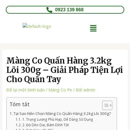
Nhảy
Điều
tới
hướng
0923 139 868
nội
bài
dung
viết
Menu
Màng Co Quấn Hàng 3.2kg
Lõi 300g – Giải Pháp Tiện Lợi
Cho Quấn Tay
Để lại một bình luận
/
Màng Co Pe
/ Bởi
admin
Tóm tắt
Tại Sao Nên Chọn Màng Co Quấn Hàng 3.2kg Lõi 300g?
1. Trọng Lượng Phù Hợp, Dễ Dàng Sử Dụng
2. Độ Dẻo Dai, Bám Dính Tốt