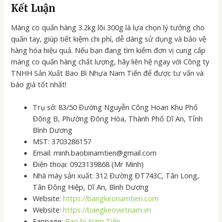
Kết Luận
Màng co quấn hàng 3.2kg lõi 300g là lựa chọn lý tưởng cho
quấn tay, giúp tiết kiệm chi phí, dễ dàng sử dụng và bảo vệ
hàng hóa hiệu quả. Nếu bạn đang tìm kiếm đơn vị cung cấp
màng co quấn hàng chất lượng, hãy liên hệ ngay với Công ty
TNHH Sản Xuất Bao Bì Nhựa Nam Tiến để được tư vấn và
báo giá tốt nhất!
Trụ sở: 83/50 Đường Nguyễn Công Hoan Khu Phố
Đông B, Phường Đông Hòa, Thành Phố Dĩ An, Tỉnh
Bình Dương
MST: 3703286157
Email: minh.baobinamtien@gmail.com
Điện thoại: 0923139868 (Mr Minh)
Nhà máy sản xuất: 312 Đường ĐT743C, Tân Long,
Tân Đông Hiệp, Dĩ An, Bình Dương
Website:
https://bangkeonamtien.com
Website:
https://bangkeovietnam.vn
Fanpage:
Bao bì Nam Tiến