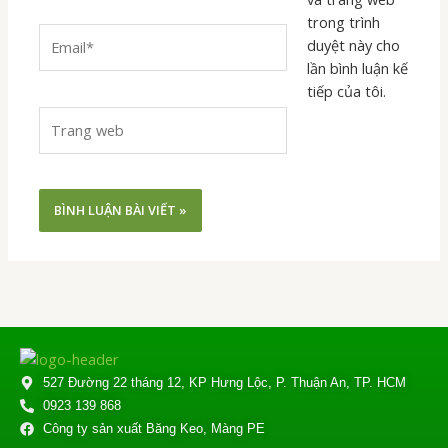
trong trình
Email*
duyệt này cho
lần bình luận kế
tiếp của tôi.
Trang
web
527 Đường 22 tháng 12, KP Hưng Lộc, P. Thuận An, TP. HCM
0923 139 868
Công ty sản xuất Băng Keo, Màng PE