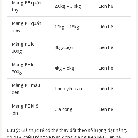
Màng PE quấn
2.0kg – 3.0kg
Liên hệ
tay
Màng PE quấn
15kg – 18kg
Liên hệ
máy
Màng PE lõi
3kg/cuộn
Liên hệ
300g
Màng PE lõi
4kg – 5kg
Liên hệ
500g
Màng PE màu
Theo yêu cầu
Liên hệ
đen
Màng PE khổ
Gia công
Liên hệ
lớn
Lưu ý:
Giá thực tế có thể thay đổi theo số lượng đặt hàng,
độ dày, chiều rộng và biến động giá nguyên liệu. Liên hệ