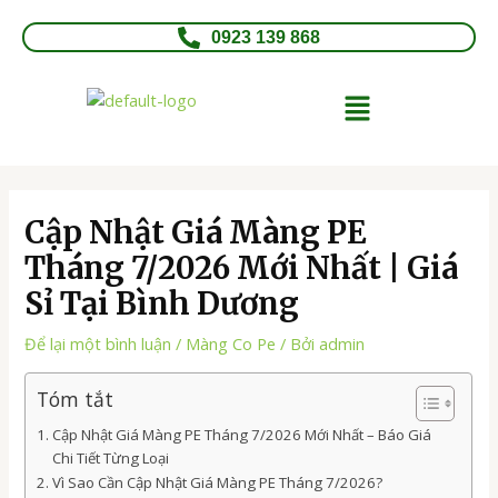
Nhảy
Điều
tới
hướng
0923 139 868
nội
bài
dung
viết
Menu
Cập Nhật Giá Màng PE
Tháng 7/2026 Mới Nhất | Giá
Sỉ Tại Bình Dương
Để lại một bình luận
/
Màng Co Pe
/ Bởi
admin
Tóm tắt
Cập Nhật Giá Màng PE Tháng 7/2026 Mới Nhất – Báo Giá
Chi Tiết Từng Loại
Vì Sao Cần Cập Nhật Giá Màng PE Tháng 7/2026?