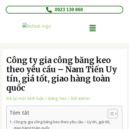
Nhảy
Điều
tới
hướng
0923 139 868
nội
bài
dung
viết
Menu
Công ty gia công băng keo
theo yêu cầu – Nam Tiến Uy
tín, giá tốt, giao hàng toàn
quốc
Để lại một bình luận
/
Băng Keo
/ Bởi
admin
Tóm tắt
Công ty gia công băng keo theo yêu cầu – Uy tín, giá tốt,
giao hàng toàn quốc