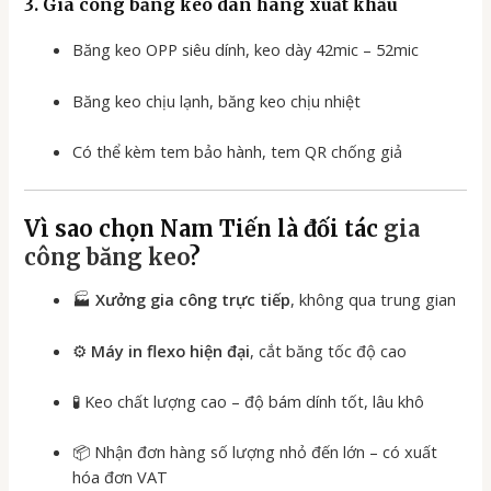
3. Gia công băng keo
dán hàng xuất khẩu
Băng keo OPP siêu dính, keo dày 42mic – 52mic
Băng keo chịu lạnh, băng keo chịu nhiệt
Có thể kèm tem bảo hành, tem QR chống giả
Vì sao chọn Nam Tiến là đối tác
gia
công băng keo
?
🏭
Xưởng gia công trực tiếp
, không qua trung gian
⚙️
Máy in flexo hiện đại
, cắt băng tốc độ cao
🧪 Keo chất lượng cao – độ bám dính tốt, lâu khô
📦 Nhận đơn hàng số lượng nhỏ đến lớn – có xuất
hóa đơn VAT