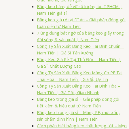
Băng keo hàng dễ vỡ số lượng lớn TPHCM |
Nam Tiến giá sỉ
Băng keo giá rẻ tại Dĩ An – Giải pháp đóng gói
toàn diện từ Nam Tiến
7 ứng dụng bất ngờ của băng keo giấy trong
đời sống & sản xuất | Nam Tiến
Công Ty Sản Xuất Băng Keo Tại Bình Chuẩn –
Nam Tiến | Giá Sỉ Tận Xưởng
Băng Keo Giá Rẻ Tại Thủ Đức – Nam Tiến |
Giá Sỉ, Chất Lượng Cao
Công Ty Sản Xuất Băng Keo Màng Co PE Tại
Thái Hòa – Nam Tiến | Giá Sỉ, Uy Tín
Công Ty Sản Xuất Băng Keo Tại Bình Hòa –
Nam Tiến | Giá Tốt, Giao Nhanh
Băng keo trong giá sỉ – Giải pháp đóng gói
tiết kiệm & hiệu quả từ Nam Tiến
Băng keo trong giá sỉ – Màng PE, mút xốp,
sản phẩm định hình | Nam Tiến
Cách phân biệt băng keo chất lượng tốt – Mẹo