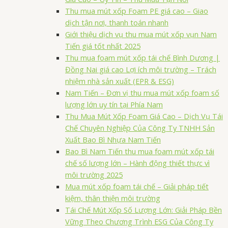
Thu mua mút xốp Foam PE giá cao – Giao
dịch tận nơi, thanh toán nhanh
Giới thiệu dịch vụ thu mua mút xốp vụn Nam
Tiến giá tốt nhất 2025
Thu mua foam mút xốp tái chế Bình Dương |
Đồng Nai giá cao Lợi ích môi trường – Trách
nhiệm nhà sản xuất (EPR & ESG)
Nam Tiến – Đơn vị thu mua mút xốp foam số
lượng lớn uy tín tại Phía Nam
Thu Mua Mút Xốp Foam Giá Cao – Dịch Vụ Tái
Chế Chuyên Nghiệp Của Công Ty TNHH Sản
Xuất Bao Bì Nhựa Nam Tiến
Bao Bì Nam Tiến thu mua foam mút xốp tái
chế số lượng lớn – Hành động thiết thực vì
môi trường 2025
Mua mút xốp foam tái chế – Giải pháp tiết
kiệm, thân thiện môi trường
Tái Chế Mút Xốp Số Lượng Lớn: Giải Pháp Bền
Vững Theo Chương Trình ESG Của Công Ty