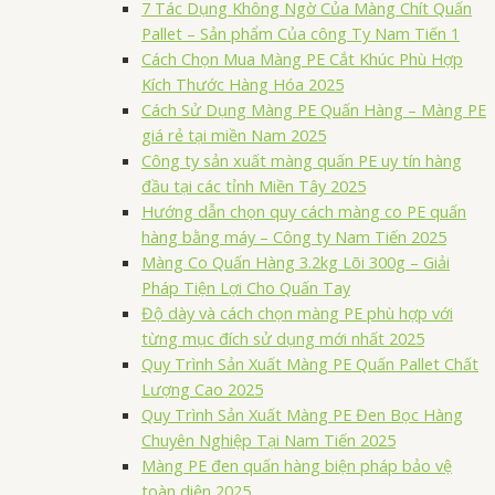
7 Tác Dụng Không Ngờ Của Màng Chít Quấn
Pallet – Sản phẩm Của công Ty Nam Tiến 1
Cách Chọn Mua Màng PE Cắt Khúc Phù Hợp
Kích Thước Hàng Hóa 2025
Cách Sử Dụng Màng PE Quấn Hàng – Màng PE
giá rẻ tại miền Nam 2025
Công ty sản xuất màng quấn PE uy tín hàng
đầu tại các tỉnh Miền Tây 2025
Hướng dẫn chọn quy cách màng co PE quấn
hàng bằng máy – Công ty Nam Tiến 2025
Màng Co Quấn Hàng 3.2kg Lõi 300g – Giải
Pháp Tiện Lợi Cho Quấn Tay
Độ dày và cách chọn màng PE phù hợp với
từng mục đích sử dụng mới nhất 2025
Quy Trình Sản Xuất Màng PE Quấn Pallet Chất
Lượng Cao 2025
Quy Trình Sản Xuất Màng PE Đen Bọc Hàng
Chuyên Nghiệp Tại Nam Tiến 2025
Màng PE đen quấn hàng biện pháp bảo vệ
toàn diện 2025