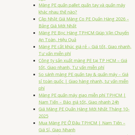
Màng PE quấn pallet quấn tay và quấn máy
khác nhau thế nào?
Cập Nhật Giá Màng Co PE Quấn Hàng 2026 –
Bảng Giá Mới Nhất
Màng PE Bọc Hàng TPHCM Giúp Vận Chuyển
An Toàn, Hiệu Quả
Màng PE cắt khúc giá rẻ – Giá tốt, Giao nhanh,
Tư vấn miễn phí
Công ty sản xuất màng PE tại TP HCM – Giá
tốt, Giao nhanh, Tư vấn miễn phí
So sánh màng PE quấn tay & quấn máy – Giá
sỉ toàn quốc | Giao hàng nhanh, tư vấn miễn
phí
Màng PE quấn máy giao miễn phí TPHCM |
Nam Tiến – Báo giá tốt, Giao nhanh 24h
Giá Màng PE Quấn Hàng Mới Nhất Tháng 10-
2025
Mua Màng PE Ở Đâu TPHCM | Nam Tiến –
Giá Sỉ, Giao Nhanh