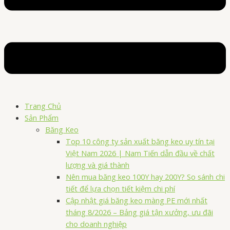
Trang Chủ
Sản Phẩm
Băng Keo
Top 10 công ty sản xuất băng keo uy tín tại
Việt Nam 2026 | Nam Tiến dẫn đầu về chất
lượng và giá thành
Nên mua băng keo 100Y hay 200Y? So sánh chi
tiết để lựa chọn tiết kiệm chi phí
Cập nhật giá băng keo màng PE mới nhất
tháng 8/2026 – Bảng giá tận xưởng, ưu đãi
cho doanh nghiệp