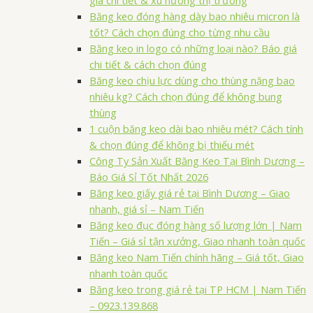
giá chi tiết & xu hướng thị trường
Băng keo đóng hàng dày bao nhiêu micron là
tốt? Cách chọn đúng cho từng nhu cầu
Băng keo in logo có những loại nào? Báo giá
chi tiết & cách chọn đúng
Băng keo chịu lực dùng cho thùng nặng bao
nhiêu kg? Cách chọn đúng để không bung
thùng
1 cuộn băng keo dài bao nhiêu mét? Cách tính
& chọn đúng để không bị thiếu mét
Công Ty Sản Xuất Băng Keo Tại Bình Dương –
Báo Giá Sỉ Tốt Nhất 2026
Băng keo giấy giá rẻ tại Bình Dương – Giao
nhanh, giá sỉ – Nam Tiến
Băng keo đục đóng hàng số lượng lớn | Nam
Tiến – Giá sỉ tận xưởng, Giao nhanh toàn quốc
Băng keo Nam Tiến chính hãng – Giá tốt, Giao
nhanh toàn quốc
Băng keo trong giá rẻ tại TP HCM | Nam Tiến
– 0923.139.868