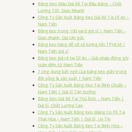
Băng Keo Màu Giá Rẻ Tại Bàu Bàng – Chất
Lượng Tốt, Giao Nhanh
Công Ty Sản Xuất Băng Keo Giá Rẻ Tại Dĩ An –
Nam Tiến
Băng keo trong 100 yard giá sỉ | Nam Tiến –
Giao nhanh, Giá tận gốc
Băng keo hàng dễ vỡ số lượng lớn TPHCM |
Nam Tiến giá sỉ
Băng keo giá rẻ tại Dĩ An – Giải pháp đóng gói
toàn diện từ Nam Tiến
7 ứng dụng bất ngờ của băng keo giấy trong
đời sống & sản xuất | Nam Tiến
Công Ty Sản Xuất Băng Keo Tại Bình Chuẩn –
Nam Tiến | Giá Sỉ Tận Xưởng
Băng Keo Giá Rẻ Tại Thủ Đức – Nam Tiến |
Giá Sỉ, Chất Lượng Cao
Công Ty Sản Xuất Băng Keo Màng Co PE Tại
Thái Hòa – Nam Tiến | Giá Sỉ, Uy Tín
Công Ty Sản Xuất Băng Keo Tại Bình Hòa –