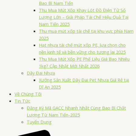
Bao Bì Nam Tiến
Thu Mua Mút Xốp Khay Lót Đồ Điện Tử Số
Lượng Lớn – Giải Pháp Tái Chế Hiệu Quả Tại
Nam Tiến 2025
Thu mua mút xốp tái chế tại khu vực phía Nam
2025
Hạt nhựa tái chế mút xốp PE, lựa chọn cho
nền kinh tế và bền vững cho tương lai 2025
Thu Mua Mút Xốp PE Phế Liệu Giá Bao Nhiêu
1kg? Cập Nhật Mới Nhất 2026
Dây Đai Nhựa
Xưởng Sản Xuất Dây Đai Pet Nhựa Giá Rẻ tại
Dĩ An 2025
Về Chúng Tôi
Tin Tức
Đăng Ký Mã GACC Nhanh Nhất Cùng Bao Bì Chất
Lượng Từ Nam Tiến-2025
Tuyển Dụng