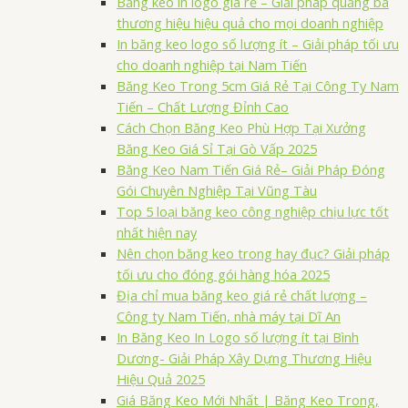
Băng keo in logo giá rẻ – Giải pháp quảng bá
thương hiệu hiệu quả cho mọi doanh nghiệp
In băng keo logo số lượng ít – Giải pháp tối ưu
cho doanh nghiệp tại Nam Tiến
Băng Keo Trong 5cm Giá Rẻ Tại Công Ty Nam
Tiến – Chất Lượng Đỉnh Cao
Cách Chọn Băng Keo Phù Hợp Tại Xưởng
Băng Keo Giá Sỉ Tại Gò Vấp 2025
Băng Keo Nam Tiến Giá Rẻ– Giải Pháp Đóng
Gói Chuyên Nghiệp Tại Vũng Tàu
Top 5 loại băng keo công nghiệp chịu lực tốt
nhất hiện nay
Nên chọn băng keo trong hay đục? Giải pháp
tối ưu cho đóng gói hàng hóa 2025
Địa chỉ mua băng keo giá rẻ chất lượng –
Công ty Nam Tiến, nhà máy tại Dĩ An
In Băng Keo In Logo số lượng ít tại Bình
Dương- Giải Pháp Xây Dựng Thương Hiệu
Hiệu Quả 2025
Giá Băng Keo Mới Nhất | Băng Keo Trong,