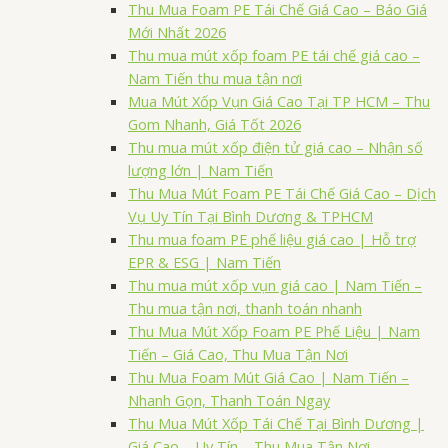
Thu Mua Foam PE Tái Chế Giá Cao – Báo Giá
Mới Nhất 2026
Thu mua mút xốp foam PE tái chế giá cao –
Nam Tiến thu mua tận nơi
Mua Mút Xốp Vụn Giá Cao Tại TP HCM – Thu
Gom Nhanh, Giá Tốt 2026
Thu mua mút xốp điện tử giá cao – Nhận số
lượng lớn | Nam Tiến
Thu Mua Mút Foam PE Tái Chế Giá Cao – Dịch
Vụ Uy Tín Tại Bình Dương & TPHCM
Thu mua foam PE phế liệu giá cao | Hỗ trợ
EPR & ESG | Nam Tiến
Thu mua mút xốp vụn giá cao | Nam Tiến –
Thu mua tận nơi, thanh toán nhanh
Thu Mua Mút Xốp Foam PE Phế Liệu | Nam
Tiến – Giá Cao, Thu Mua Tận Nơi
Thu Mua Foam Mút Giá Cao | Nam Tiến –
Nhanh Gọn, Thanh Toán Ngay
Thu Mua Mút Xốp Tái Chế Tại Bình Dương |
Giá Cao – Uy Tín – Thu Mua Tận Nơi