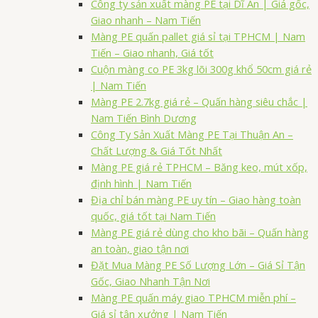
Công ty sản xuất màng PE tại Dĩ An | Giá gốc,
Giao nhanh – Nam Tiến
Màng PE quấn pallet giá sỉ tại TPHCM | Nam
Tiến – Giao nhanh, Giá tốt
Cuộn màng co PE 3kg lõi 300g khổ 50cm giá rẻ
| Nam Tiến
Màng PE 2.7kg giá rẻ – Quấn hàng siêu chắc |
Nam Tiến Bình Dương
Công Ty Sản Xuất Màng PE Tại Thuận An –
Chất Lượng & Giá Tốt Nhất
Màng PE giá rẻ TPHCM – Băng keo, mút xốp,
định hình | Nam Tiến
Địa chỉ bán màng PE uy tín – Giao hàng toàn
quốc, giá tốt tại Nam Tiến
Màng PE giá rẻ dùng cho kho bãi – Quấn hàng
an toàn, giao tận nơi
Đặt Mua Màng PE Số Lượng Lớn – Giá Sỉ Tận
Gốc, Giao Nhanh Tận Nơi
Màng PE quấn máy giao TPHCM miễn phí –
Giá sỉ tận xưởng | Nam Tiến