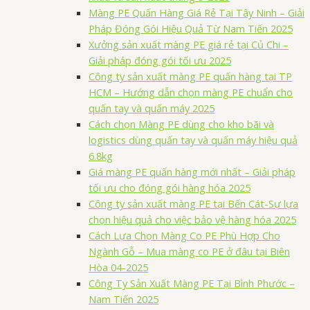
Màng PE Quấn Hàng Giá Rẻ Tại Tây Ninh – Giải
Pháp Đóng Gói Hiệu Quả Từ Nam Tiến 2025
Xưởng sản xuất màng PE giá rẻ tại Củ Chi –
Giải pháp đóng gói tối ưu 2025
Công ty sản xuất màng PE quấn hàng tại TP
HCM – Hướng dẫn chọn màng PE chuẩn cho
quấn tay và quấn máy 2025
Cách chọn Màng PE dùng cho kho bãi và
logistics dùng quấn tay và quấn máy hiệu quả
6.8kg
Giá màng PE quấn hàng mới nhất – Giải pháp
tối ưu cho đóng gói hàng hóa 2025
Công ty sản xuất màng PE tại Bến Cát-Sự lựa
chọn hiệu quả cho việc bảo vệ hàng hóa 2025
Cách Lựa Chọn Màng Co PE Phù Hợp Cho
Ngành Gỗ – Mua màng co PE ở đâu tại Biên
Hòa 04-2025
Công Ty Sản Xuất Màng PE Tại Bình Phước –
Nam Tiến 2025