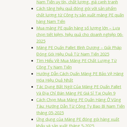
Nam Tiến uy tín, chất lượng, giá cạnh tranh
Cách tăng hiệu quả đóng gói với sản phẩm
chất lượng từ Công ty sản xuất màng PE quấn
hàng Nam Tiến
Mua màng PE quấn hàng số lượng lớn – Lựa
chọn tiết kiệm, hiệu quả cho doanh nghiệp 06-
2025
Màng PE Quấn Pallet Bình Dương – Giải Pháp
Đóng Gói Hiệu Quả Từ Nam Tiến 2025
Tìm Hiểu Về Mua Màng PE Chất Lượng Từ
Công Ty Nam Tiến
Hướng Dẫn Cách Quấn Màng PE Bảo Vệ Hàng
Hóa Hiệu Quả Nhất
Tác Dụng Bất Ngờ Của Màng PE Quấn Pallet
Và Địa Chỉ Bán Màng PE Giá Sỉ Tại Quận 9
Cách Chọn Mua Màng PE Quấn Hàng Ở Vũng
Tàu: Hướng Dẫn Từ Công Ty Bao Bì Nam Tiến
tháng 05-2025
Ứng dụng của Màng PE đóng gói hàng xuất
khẩu và sản xuất tháng 5-2025