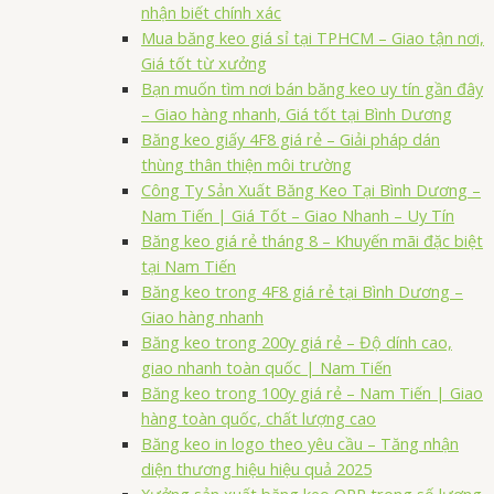
nhận biết chính xác
Mua băng keo giá sỉ tại TPHCM – Giao tận nơi,
Giá tốt từ xưởng
Bạn muốn tìm nơi bán băng keo uy tín gần đây
– Giao hàng nhanh, Giá tốt tại Bình Dương
Băng keo giấy 4F8 giá rẻ – Giải pháp dán
thùng thân thiện môi trường
Công Ty Sản Xuất Băng Keo Tại Bình Dương –
Nam Tiến | Giá Tốt – Giao Nhanh – Uy Tín
Băng keo giá rẻ tháng 8 – Khuyến mãi đặc biệt
tại Nam Tiến
Băng keo trong 4F8 giá rẻ tại Bình Dương –
Giao hàng nhanh
Băng keo trong 200y giá rẻ – Độ dính cao,
giao nhanh toàn quốc | Nam Tiến
Băng keo trong 100y giá rẻ – Nam Tiến | Giao
hàng toàn quốc, chất lượng cao
Băng keo in logo theo yêu cầu – Tăng nhận
diện thương hiệu hiệu quả 2025