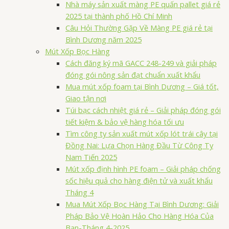
Nhà máy sản xuất màng PE quấn pallet giá rẻ
2025 tại thành phố Hồ Chí Minh
Câu Hỏi Thường Gặp Về Màng PE giá rẻ tại
Bình Dương năm 2025
Mút Xốp Bọc Hàng
Cách đăng ký mã GACC 248-249 và giải pháp
đóng gói nông sản đạt chuẩn xuất khẩu
Mua mút xốp foam tại Bình Dương – Giá tốt,
Giao tận nơi
Túi bạc cách nhiệt giá rẻ – Giải pháp đóng gói
tiết kiệm & bảo vệ hàng hóa tối ưu
Tìm công ty sản xuất mút xốp lót trái cây tại
Đồng Nai: Lựa Chọn Hàng Đầu Từ Công Ty
Nam Tiến 2025
Mút xốp định hình PE foam – Giải pháp chống
sốc hiệu quả cho hàng điện tử và xuất khẩu
Tháng 4
Mua Mút Xốp Bọc Hàng Tại Bình Dương: Giải
Pháp Bảo Vệ Hoàn Hảo Cho Hàng Hóa Của
Bạn-Tháng 4-2025