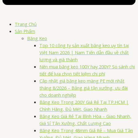
Trang Chủ
Sản Phẩm
Băng Keo
Top 10 công ty sản xuất băng keo uy tín tại
Việt Nam 2026 | Nam Tiến dẫn đầu về chất
lượng và giá thành
Nên mua băng keo 100Y hay 200Y? So sánh chi
tiết để lựa chọn tiết kiệm chi phí
Cập nhật giá băng keo màng PE mới nhất
tháng 8/2026 – Bảng giá tận xưởng, ưu đãi
cho doanh nghiệp
Băng Keo Trong 200Y Giá Rẻ Tại TP.HCM |
Chính Hãng, Đủ Mét, Giao Nhanh
Băng Keo Giá Rẻ Tại Bình Hòa – Giao Nhanh,
Giá Sỉ Tận Xưởng, Chất Lượng Cao
Băng Keo Trong 48mm Giá Rẻ – Mua Giá Tận
Xưởng, Đủ Mét, Giao Hàng Nhanh