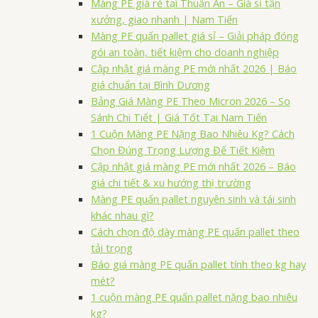
Màng PE giá rẻ tại Thuận An – Giá sỉ tận
xưởng, giao nhanh | Nam Tiến
Màng PE quấn pallet giá sỉ – Giải pháp đóng
gói an toàn, tiết kiệm cho doanh nghiệp
Cập nhật giá màng PE mới nhất 2026 | Báo
giá chuẩn tại Bình Dương
Bảng Giá Màng PE Theo Micron 2026 – So
Sánh Chi Tiết | Giá Tốt Tại Nam Tiến
1 Cuộn Màng PE Nặng Bao Nhiêu Kg? Cách
Chọn Đúng Trọng Lượng Để Tiết Kiệm
Cập nhật giá màng PE mới nhất 2026 – Báo
giá chi tiết & xu hướng thị trường
Màng PE quấn pallet nguyên sinh và tái sinh
khác nhau gì?
Cách chọn độ dày màng PE quấn pallet theo
tải trọng
Báo giá màng PE quấn pallet tính theo kg hay
mét?
1 cuộn màng PE quấn pallet nặng bao nhiêu
kg?