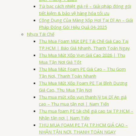
Túi bạc cách nhiệt giá rẻ – Giải pháp đóng gói
tiết kiệm & bảo vệ hàng hóa tối ưu
Công Dụng Của Màng Xốp Hơi Tại Dĩ An – Giải
Pháp Đóng Gói Hiệu Quả 04-2025
Nhựa Tái Chế
Thu Mua Foam Mút EPE Tái Chế Giá Cao Tại
TP.HCM | Báo Giá Nhanh, Thanh Toán Ngay
Thu Mua Mút Xốp Vụn Giá Cao 2026 | Thu
Mua Tận Nơi Giá Tốt
Thu Mua Mút Foam PE Giá Cao – Thu Gom
Tận Nơi, Thanh Toán Nhanh
Thu Mua Mút Xốp Foam PE Tại Bình Dương
Giá Cao, Thu Mua Tận Nơi
Thu mua mút xốp vụn thanh lý tại Dĩ An giá
cao – Thu mua tận nơi | Nam Tiến
Thu mua foam PE tái chế giá cao tại TP.HCM –
Nhận tận nơi | Nam Tiến
THU MUA FOAM PE TẠI TP.HCM GIÁ CAO –
NHẬN TẬN NƠI, THANH TOÁN NGAY