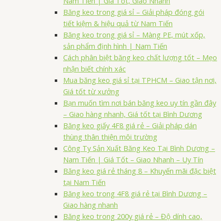
Nam Tiến | Giá Tốt, Giao Nhanh
Băng keo trong giá sỉ – Giải pháp đóng gói
tiết kiệm & hiệu quả từ Nam Tiến
Băng keo trong giá sỉ – Màng PE, mút xốp,
sản phẩm định hình | Nam Tiến
Cách phân biệt băng keo chất lượng tốt – Mẹo
nhận biết chính xác
Mua băng keo giá sỉ tại TPHCM – Giao tận nơi,
Giá tốt từ xưởng
Bạn muốn tìm nơi bán băng keo uy tín gần đây
– Giao hàng nhanh, Giá tốt tại Bình Dương
Băng keo giấy 4F8 giá rẻ – Giải pháp dán
thùng thân thiện môi trường
Công Ty Sản Xuất Băng Keo Tại Bình Dương –
Nam Tiến | Giá Tốt – Giao Nhanh – Uy Tín
Băng keo giá rẻ tháng 8 – Khuyến mãi đặc biệt
tại Nam Tiến
Băng keo trong 4F8 giá rẻ tại Bình Dương –
Giao hàng nhanh
Băng keo trong 200y giá rẻ – Độ dính cao,