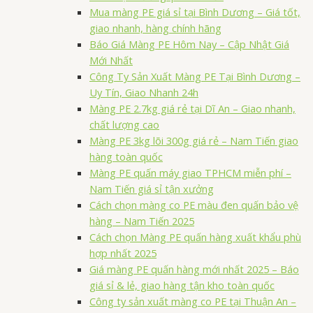
Mua màng PE giá sỉ tại Bình Dương – Giá tốt,
giao nhanh, hàng chính hãng
Báo Giá Màng PE Hôm Nay – Cập Nhật Giá
Mới Nhất
Công Ty Sản Xuất Màng PE Tại Bình Dương –
Uy Tín, Giao Nhanh 24h
Màng PE 2.7kg giá rẻ tại Dĩ An – Giao nhanh,
chất lượng cao
Màng PE 3kg lõi 300g giá rẻ – Nam Tiến giao
hàng toàn quốc
Màng PE quấn máy giao TPHCM miễn phí –
Nam Tiến giá sỉ tận xưởng
Cách chọn màng co PE màu đen quấn bảo vệ
hàng – Nam Tiến 2025
Cách chọn Màng PE quấn hàng xuất khẩu phù
hợp nhất 2025
Giá màng PE quấn hàng mới nhất 2025 – Báo
giá sỉ & lẻ, giao hàng tận kho toàn quốc
Công ty sản xuất màng co PE tại Thuận An –