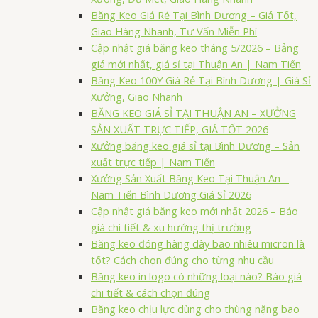
Băng Keo Giá Rẻ Tại Bình Dương – Giá Tốt,
Giao Hàng Nhanh, Tư Vấn Miễn Phí
Cập nhật giá băng keo tháng 5/2026 – Bảng
giá mới nhất, giá sỉ tại Thuận An | Nam Tiến
Băng Keo 100Y Giá Rẻ Tại Bình Dương | Giá Sỉ
Xưởng, Giao Nhanh
BĂNG KEO GIÁ SỈ TẠI THUẬN AN – XƯỞNG
SẢN XUẤT TRỰC TIẾP, GIÁ TỐT 2026
Xưởng băng keo giá sỉ tại Bình Dương – Sản
xuất trực tiếp | Nam Tiến
Xưởng Sản Xuất Băng Keo Tại Thuận An –
Nam Tiến Bình Dương Giá Sỉ 2026
Cập nhật giá băng keo mới nhất 2026 – Báo
giá chi tiết & xu hướng thị trường
Băng keo đóng hàng dày bao nhiêu micron là
tốt? Cách chọn đúng cho từng nhu cầu
Băng keo in logo có những loại nào? Báo giá
chi tiết & cách chọn đúng
Băng keo chịu lực dùng cho thùng nặng bao