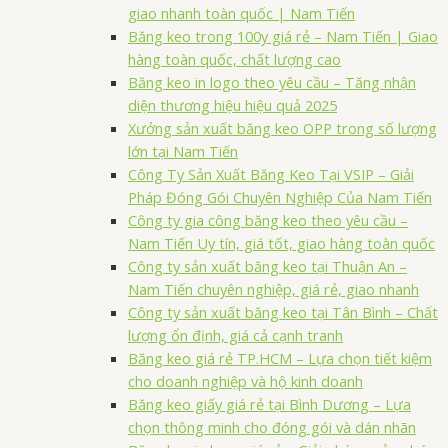
giao nhanh toàn quốc | Nam Tiến
Băng keo trong 100y giá rẻ – Nam Tiến | Giao
hàng toàn quốc, chất lượng cao
Băng keo in logo theo yêu cầu – Tăng nhận
diện thương hiệu hiệu quả 2025
Xưởng sản xuất băng keo OPP trong số lượng
lớn tại Nam Tiến
Công Ty Sản Xuất Băng Keo Tại VSIP – Giải
Pháp Đóng Gói Chuyên Nghiệp Của Nam Tiến
Công ty gia công băng keo theo yêu cầu –
Nam Tiến Uy tín, giá tốt, giao hàng toàn quốc
Công ty sản xuất băng keo tại Thuận An –
Nam Tiến chuyên nghiệp, giá rẻ, giao nhanh
Công ty sản xuất băng keo tại Tân Bình – Chất
lượng ổn định, giá cả cạnh tranh
Băng keo giá rẻ TP.HCM – Lựa chọn tiết kiệm
cho doanh nghiệp và hộ kinh doanh
Băng keo giấy giá rẻ tại Bình Dương – Lựa
chọn thông minh cho đóng gói và dán nhãn